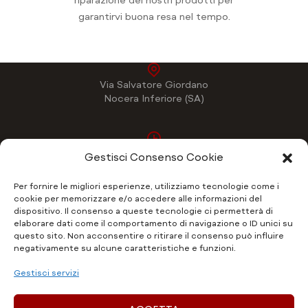
riparazione dei nostri prodotti per
garantirvi buona resa nel tempo.
Via Salvatore Giordano
Nocera Inferiore (SA)
Lun - Ven
Gestisci Consenso Cookie
9:00 - 17:00
Per fornire le migliori esperienze, utilizziamo tecnologie come i
cookie per memorizzare e/o accedere alle informazioni del
dispositivo. Il consenso a queste tecnologie ci permetterà di
Email:
elaborare dati come il comportamento di navigazione o ID unici su
ralflex@libero.it
questo sito. Non acconsentire o ritirare il consenso può influire
negativamente su alcune caratteristiche e funzioni.
Gestisci servizi